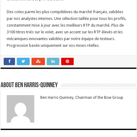
Des cotes parmi les plus compétitives du marché français, validées
par nos analystes internes. Une sélection taillée pour tous les profils,
constamment mise à jour avec les meilleurs RTP du marché. Plus de
3100 titres triés sur le volet, avec un accent sur les RTP élevés et les
mécaniques innovantes validées par notre équipe de testeurs.
Progression basée uniquement sur vos mises réelles.
About Ben Harris-Quinney
Ben Harris-Quinney, Chairman of the Bow Group