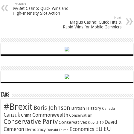
Previous
IvyBet Casino: Quick Wins and
High‑Intensity Slot Action
Next
Magius Casino: Quick Hits &
Rapid Wins for Mobile Gamblers
Tags
#Brexit
Boris Johnson
British History
Canada
Canzuk
Commonwealth
China
Conservatism
Conservative Party
David
Conservatives
Covid-19
EU
EU
Cameron
Economics
Democracy
Donald Trump