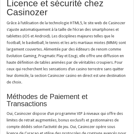
Licence et sécurité chez
Casinozer
Grâce à l’utilisation de la technologie HTML5, le site web de Casinozer
s’ajuste automatiquement à la taille de l’écran des smartphones et
tablettes (iOS et Android). Les disciplines majeures telles que le
football, le basketball, le tennis et les arts martiaux mixtes (MMA) sont
largement couvertes. Alimentée par des éditeurs de renom comme
Evolution Gaming, Pragmatic Play et Ezugi, elle offre une diffusion en
haute définition de tables animées par de véritables croupiers. Pour
ceux qui recherchent les sensations d’un casino terrestre sans quitter
leur domicile, la section Casinozer casino en direct est une destination
de choix.
Méthodes de Paiement et
Transactions
Oui, Casinozer dispose d’un programme VIP à niveaux qui offre des
limites de retrait augmentées, bonus exclusifs et gestionnaires de
compte dédiés selon l’activité de jeu. Oui, Casinozer opère sous
licence de Curaçao et utilise des protocoles de cryptage avancés pour